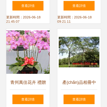
雅花語，織就你心
抱抱桶麥穗花籃，
查看詳情
查看詳情
動瞬間的生活序詩
寓意大麥興旺的別
更新時間：2026-06-18
更新時間：2026-06-18
21:45:07
09:21:11
致禮品花卉
青州萬佳花卉 禮贈
產(chǎn)品相冊中
自然之美，花卉傳
的花木之美 河南省
查看詳情
查看詳情