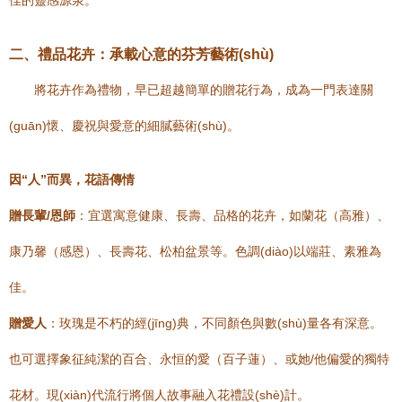
佳的靈感源泉。
二、禮品花卉：承載心意的芬芳藝術(shù)
將花卉作為禮物，早已超越簡單的贈花行為，成為一門表達關
(guān)懷、慶祝與愛意的細膩藝術(shù)。
因“人”而異，花語傳情
贈長輩/恩師
：宜選寓意健康、長壽、品格的花卉，如蘭花（高雅）、
康乃馨（感恩）、長壽花、松柏盆景等。色調(diào)以端莊、素雅為
佳。
贈愛人
：玫瑰是不朽的經(jīng)典，不同顏色與數(shù)量各有深意。
也可選擇象征純潔的百合、永恒的愛（百子蓮）、或她/他偏愛的獨特
花材。現(xiàn)代流行將個人故事融入花禮設(shè)計。