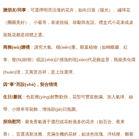
贈朋友/同事
：可選擇明亮活潑的花卉，如向日葵（陽光）、繡球花
（團圓美好）、小菊等，表達祝福、鼓勵與友誼。禮盒式小花束或桌
面瓶花都是得體之選。
商務(wù)贈禮
：講究大氣、穩(wěn)重。觀葉植物（如蝴蝶蘭、紅
掌、發(fā)財樹）或設(shè)計感強的現(xiàn)代花藝盆景，既能美化環
(huán)境，又寓意吉祥，是上佳選擇。
因“事”而設(shè)，契合情境
生日/慶祝
：色彩應(yīng)鮮艷歡快，花型可豐富飽滿。加入氣球、絲
帶、小燈串等裝飾，增強節(jié)日氛圍。
探病慰問
：避免香氣過于濃烈或花粉過多的花卉（如百合、夜來
香）。宜選清新淡雅、充滿生機的花材，如淡色玫瑰、洋桔梗、雛菊