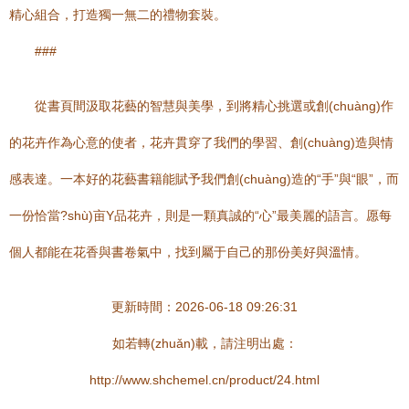
精心組合，打造獨一無二的禮物套裝。
###
從書頁間汲取花藝的智慧與美學，到將精心挑選或創(chuàng)作
的花卉作為心意的使者，花卉貫穿了我們的學習、創(chuàng)造與情
感表達。一本好的花藝書籍能賦予我們創(chuàng)造的“手”與“眼”，而
一份恰當?shù)亩Y品花卉，則是一顆真誠的“心”最美麗的語言。愿每
個人都能在花香與書卷氣中，找到屬于自己的那份美好與溫情。
更新時間：2026-06-18 09:26:31
如若轉(zhuǎn)載，請注明出處：
http://www.shchemel.cn/product/24.html