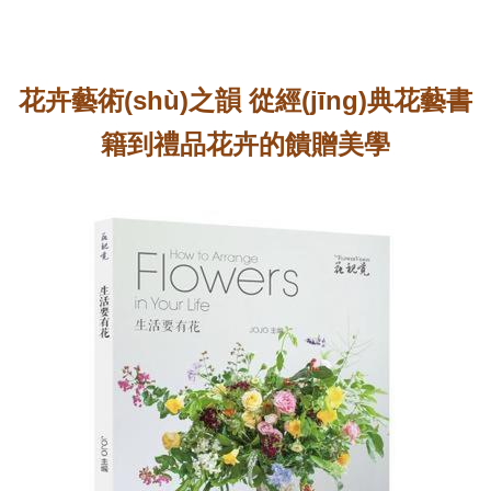
花卉藝術(shù)之韻 從經(jīng)典花藝書
籍到禮品花卉的饋贈美學