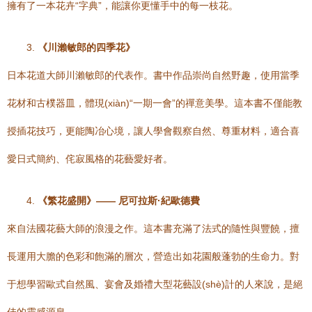
擁有了一本花卉“字典”，能讓你更懂手中的每一枝花。
3.
《川瀨敏郎的四季花》
日本花道大師川瀨敏郎的代表作。書中作品崇尚自然野趣，使用當季
花材和古樸器皿，體現(xiàn)“一期一會”的禪意美學。這本書不僅能教
授插花技巧，更能陶冶心境，讓人學會觀察自然、尊重材料，適合喜
愛日式簡約、侘寂風格的花藝愛好者。
4.
《繁花盛開》—— 尼可拉斯·紀歐德費
來自法國花藝大師的浪漫之作。這本書充滿了法式的隨性與豐饒，擅
長運用大膽的色彩和飽滿的層次，營造出如花園般蓬勃的生命力。對
于想學習歐式自然風、宴會及婚禮大型花藝設(shè)計的人來說，是絕