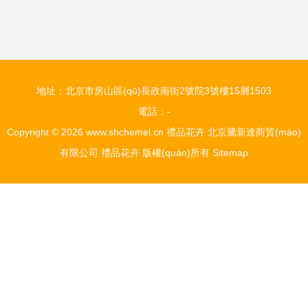
花與蘭花選購指南
地址：北京市房山區(qū)長政南街2號院3號樓15層1503
電話：-
Copyright © 2026
www.shchemel.cn
禮品花卉
北京騰新達商貿(mào)
有限公司
禮品花卉
版權(quán)所有
Sitemap