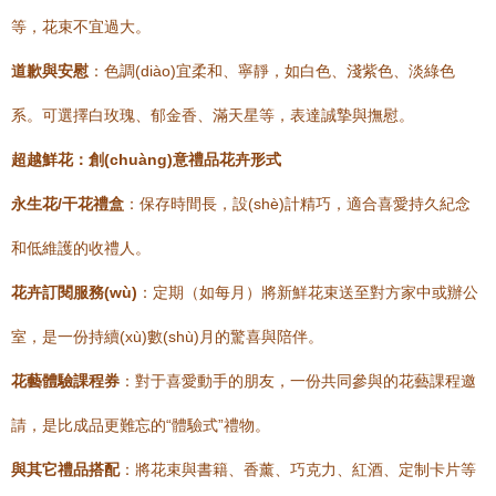
等，花束不宜過大。
道歉與安慰
：色調(diào)宜柔和、寧靜，如白色、淺紫色、淡綠色
系。可選擇白玫瑰、郁金香、滿天星等，表達誠摯與撫慰。
超越鮮花：創(chuàng)意禮品花卉形式
永生花/干花禮盒
：保存時間長，設(shè)計精巧，適合喜愛持久紀念
和低維護的收禮人。
花卉訂閱服務(wù)
：定期（如每月）將新鮮花束送至對方家中或辦公
室，是一份持續(xù)數(shù)月的驚喜與陪伴。
花藝體驗課程券
：對于喜愛動手的朋友，一份共同參與的花藝課程邀
請，是比成品更難忘的“體驗式”禮物。
與其它禮品搭配
：將花束與書籍、香薰、巧克力、紅酒、定制卡片等