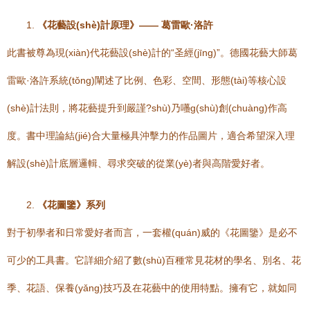
1.
《花藝設(shè)計原理》—— 葛雷歐·洛許
此書被尊為現(xiàn)代花藝設(shè)計的“圣經(jīng)”。德國花藝大師葛
雷歐·洛許系統(tǒng)闡述了比例、色彩、空間、形態(tài)等核心設
(shè)計法則，將花藝提升到嚴謹?shù)乃囆g(shù)創(chuàng)作高
度。書中理論結(jié)合大量極具沖擊力的作品圖片，適合希望深入理
解設(shè)計底層邏輯、尋求突破的從業(yè)者與高階愛好者。
2.
《花圖鑒》系列
對于初學者和日常愛好者而言，一套權(quán)威的《花圖鑒》是必不
可少的工具書。它詳細介紹了數(shù)百種常見花材的學名、別名、花
季、花語、保養(yǎng)技巧及在花藝中的使用特點。擁有它，就如同