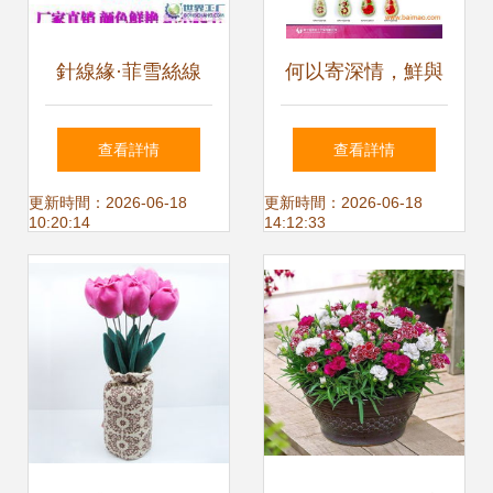
針線緣·菲雪絲線
何以寄深情，鮮與
為
創(chuàng)意隨心
查看詳情
查看詳情
綻放——寶藏“石竹
更新時間：2026-06-18
更新時間：2026-06-18
10:20:14
14:12:33
花鮮花琥珀開瓶
器”探尋全記錄