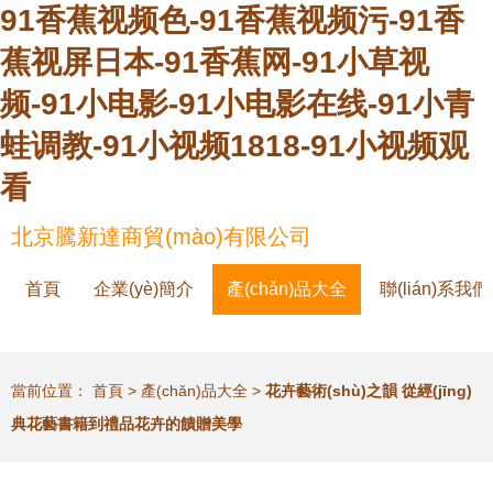
91香蕉视频色-91香蕉视频污-91香
蕉视屏日本-91香蕉网-91小草视
频-91小电影-91小电影在线-91小青
蛙调教-91小视频1818-91小视频观
看
北京騰新達商貿(mào)有限公司
首頁
企業(yè)簡介
產(chǎn)品大全
聯(lián)系我們
當前位置：
首頁
>
產(chǎn)品大全
>
花卉藝術(shù)之韻 從經(jīng)
典花藝書籍到禮品花卉的饋贈美學