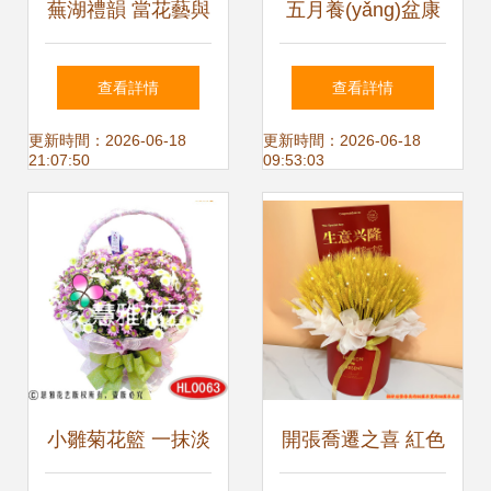
蕪湖禮韻 當花藝與
五月養(yǎng)盆康
竹炭相遇的工藝美
乃馨，送給母親一
查看詳情
查看詳情
片花海
更新時間：2026-06-18
更新時間：2026-06-18
21:07:50
09:53:03
小雛菊花籃 一抹淡
開張喬遷之喜 紅色